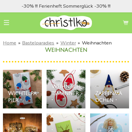
-30% !!! Ferienheft Sommerglück -30% !!!
Zum
Hauptinhalt
springen
Home
»
Bastelparadies
»
Winter
»
Weihnachten
Weihnachten
•
•
Weihnach
•
Wichtelpa
tsmänner
Zapfenmä
pier •
•
dchen •
•
•