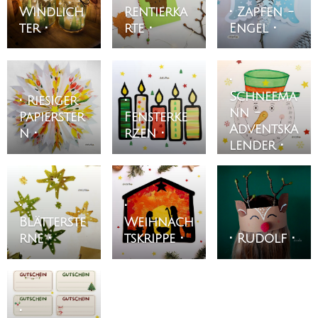
Windlich
Rentierka
• Zapfen -
ter •
rte •
Engel •
•
Schneema
• Riesiger
•
nn -
Papierster
Fensterke
Adventska
n •
rzen •
lender •
•
•
Blätterste
Weihnach
rne •
tskrippe •
• Rudolf •
•