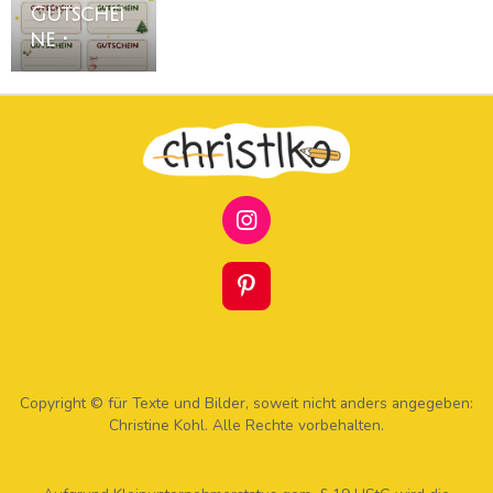
Gutschei
ne •
I
N
S
T
P
A
I
G
N
R
T
A
E
M
R
Copyright © für Texte und Bilder, soweit nicht anders angegeben:
E
Christine Kohl. Alle Rechte vorbehalten.
S
T