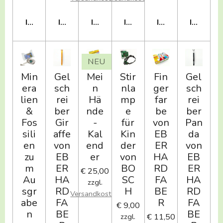
IN DEN WARENKORB
IN DEN WARENKORB
IN DEN WARENKORB
IN DEN WARENKORB
IN DEN WAREN
IN DEN
NEU
Min
Gel
Mei
Stir
Fin
Gel
era
sch
n
nla
ger
sch
lien
rei
Hä
mp
far
rei
&
ber
nde
e
be
ber
Fos
Gir
-
für
von
Pan
sili
affe
Kal
Kin
EB
da
en
von
end
der
ER
von
zu
EB
er
von
HA
EB
m
ER
BO
RD
ER
€ 25,00
Au
HA
SC
FA
HA
zzgl.
sgr
RD
H
BE
RD
Versandkosten
abe
FA
R
FA
€ 9,00
n
BE
BE
€ 11,50
zzgl.