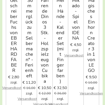
Gel
"So
Fah
Mei
Mik
Ma
sch
m
ren
n
ado
gis
rei
me
de
Hä
-
che
ber
rgl
Din
nde
Spi
s
Fuc
ück
os
-
el
Ein
hs
zu
3
Kal
von
hor
von
m
Stk.
end
IDE
n
EB
Sel
-
er
NA
Cre
ER
ber
Hol
Set
ato
€ 4,50
HA
ma
zsp
(mi
r 3
zzgl.
RD
che
ielz
t
in 1
Versandkosten
FA
n" -
eug
Fin
von
BE
Feri
von
ger
LE
R
enh
Cu
far
GO
eft
bik
ben
€ 2,80
€ 9,50
a
)
€ 11,20
zzgl.
€ 10,00
€ 10,50
€ 32,50
Versandkosten
€ 16,00
zzgl.
zzgl.
€ 12,00
€ 36,00
Versandkosten
Versandkosten
zzgl.
zzgl.
Versandkosten
Versandkosten