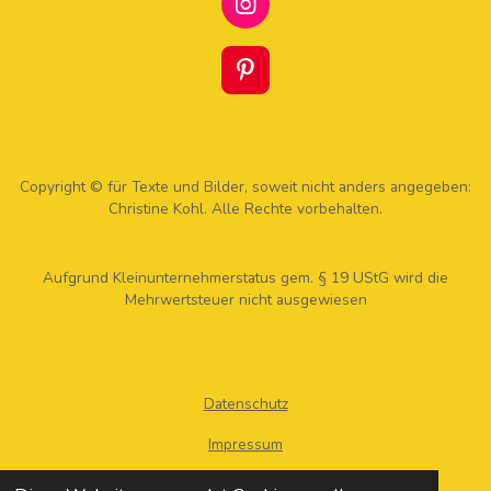
I
N
S
T
P
A
I
G
N
R
T
A
E
M
R
Copyright © für Texte und Bilder, soweit nicht anders angegeben:
E
Christine Kohl. Alle Rechte vorbehalten.
S
T
Aufgrund Kleinunternehmerstatus gem. § 19 UStG wird die
Mehrwertsteuer nicht ausgewiesen
Datenschutz
Impressum
AGB