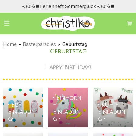
-30% !!! Ferienheft Sommerglück -30% !!!
Zum
Hauptinhalt
springen
Home
»
Bastelparadies
»
Geburtstag
Geburtstag
Happy Birthday!
• Einhorn
• Eis-
-
• KUH -
Einladun
Einladun
Einladun
g•
g •
g •