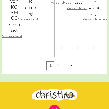
von
R
R
Versandkosten
zzgl.
KO
€ 2,80
€ 2,80
Versandkosten
SM
zzgl.
zzgl.
OS
Versandkosten
Versandkosten
€ 2,50
zzgl.
Versandkosten
IN DEN WARENKORB
IN DEN WARENKORB
IN DEN WARENKORB
IN DEN WARENKORB
IN DEN WAREN
IN DEN
1
2