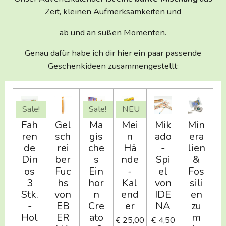
Zeit, kleinen Aufmerksamkeiten und
ab und an süßen Momenten.
Genau dafür habe ich dir hier ein paar passende
Geschenkideen zusammengestellt:
Sale!
Sale!
NEU
Fah
Gel
Ma
Mei
Mik
Min
ren
sch
gis
n
ado
era
de
rei
che
Hä
-
lien
Din
ber
s
nde
Spi
&
os
Fuc
Ein
-
el
Fos
3
hs
hor
Kal
von
sili
Stk.
von
n
end
IDE
en
-
EB
Cre
er
NA
zu
Hol
ER
ato
m
€ 25,00
€ 4,50