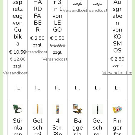
zsp
HA
r 3
Au
zzgl.
zzgl.
ielz
RD
in 1
sgr
Versandkosten
Versandkosten
eug
FA
von
abe
von
BE
LE
n
Cu
R
GO
von
bik
KO
€ 2,80
€ 9,50
a
SM
zzgl.
€ 10,00
OS
€ 10,50
Versandkosten
zzgl.
€ 2,50
€ 12,00
Versandkosten
zzgl.
zzgl.
Versandkosten
Versandkosten
IN DEN WARENKORB
IN DEN WARENKORB
IN DEN WARENKORB
IN DEN WARENKORB
IN DEN WAREN
IN DEN
Stir
Gel
4
Ba
Gel
Fin
nla
sch
Stk.
gge
sch
ger
mp
rei
Pin
rla
rei
far