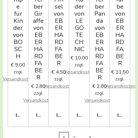
e
ber
sel
der
ber
be
für
Gir
von
von
Pan
von
Kin
affe
EB
LE
da
EB
der
von
ER
GO
von
ER
von
EB
HA
TE
EB
HA
BO
ER
RD
CH
ER
RD
SC
HA
FA
NIC
HA
FA
H
RD
BE
RD
BE
€ 10,00
FA
R
FA
R
€ 9,00
zzgl.
BE
BE
€ 4,50
€ 11,50
zzgl.
Versandkosten
R
R
Versandkosten
zzgl.
zzgl.
€ 2,80
€ 2,80
Versandkosten
Versandkosten
zzgl.
zzgl.
Versandkosten
Versandkosten
IN DEN WARENKORB
IN DEN WARENKORB
IN DEN WARENKORB
IN DEN WARENKORB
IN DEN WAREN
IN DEN
1
2