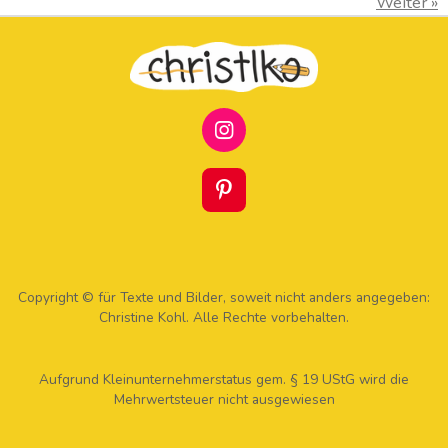
Weiter
»
I
N
S
T
P
A
I
G
N
R
T
A
E
M
R
Copyright © für Texte und Bilder, soweit nicht anders angegeben:
E
Christine Kohl. Alle Rechte vorbehalten.
S
T
Aufgrund Kleinunternehmerstatus gem. § 19 UStG wird die
Mehrwertsteuer nicht ausgewiesen