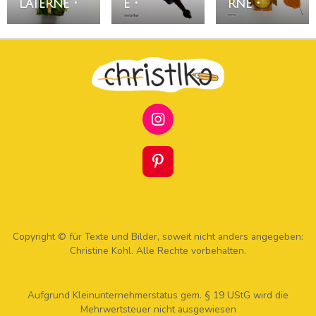
Laterne •
e •
rne •
I
N
S
T
P
A
I
G
N
R
T
A
E
M
R
Copyright © für Texte und Bilder, soweit nicht anders angegeben:
E
Christine Kohl. Alle Rechte vorbehalten.
S
T
Aufgrund Kleinunternehmerstatus gem. § 19 UStG wird die
Mehrwertsteuer nicht ausgewiesen