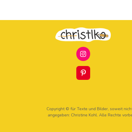
I
N
S
T
P
A
I
G
N
R
T
A
E
M
R
Copyright © für Texte und Bilder, soweit nich
E
angegeben: Christine Kohl. Alle Rechte vorb
S
T