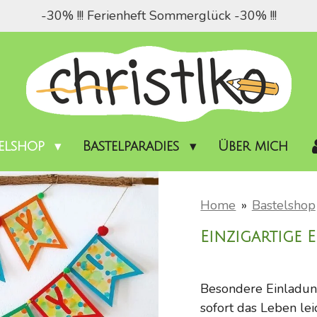
-30% !!! Ferienheft Sommerglück -30% !!!
telshop
Bastelparadies
Über mich
Home
»
Bastelshop
Einzigartige
Besondere Einladung
sofort das Leben le