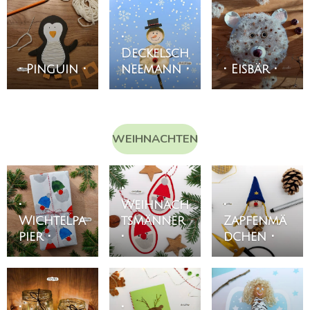
•
Deckelsch
• Pinguin •
neemann •
• Eisbär •
WEIHNACHTEN
•
•
Weihnach
•
Wichtelpa
tsmänner
Zapfenmä
pier •
•
dchen •
•
•