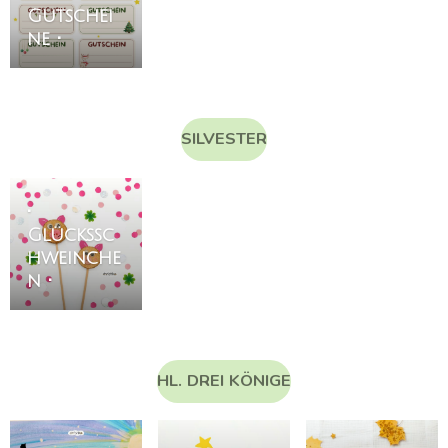
Gutschei
ne •
SILVESTER
•
Glückssc
hweinche
n •
HL. DREI KÖNIGE