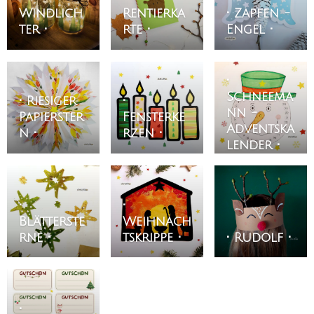
Windlich
Rentierka
• Zapfen -
ter •
rte •
Engel •
•
Schneema
• Riesiger
•
nn -
Papierster
Fensterke
Adventska
n •
rzen •
lender •
•
•
Blätterste
Weihnach
rne •
tskrippe •
• Rudolf •
•