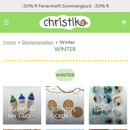
-30% !!! Ferienheft Sommerglück -30% !!!
Zum
Hauptinhalt
springen
Home
»
Bastelparadies
»
Winter
Winter
WINTER
•
•
•
Schneema
Schneefl
Eismuffins
nn Trio •
ocken •
•