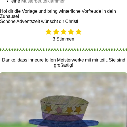
eine
Musterbeutelklammer
Hol dir die Vorlage und bring winterliche Vorfreude in dein
Zuhause!
Schöne Adventszeit wünscht dir Christl
1
2
3
4
5
B
B
e
e
S
S
S
S
S
3 Stimmen
w
w
t
t
t
t
t
e
e
e
e
e
e
e
r
r
t
t
r
r
r
r
r
Danke, dass ihr eure tollen Meisterwerke mit mir teilt. Sie sind
u
u
n
n
n
n
n
großartig!
n
n
e
e
e
e
g
g
:
a
5
b
S
s
t
e
e
n
r
d
n
e
e
n