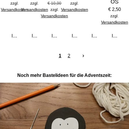
OS
zzgl.
zzgl.
€ 10,00
zzgl.
€ 2,50
Versandkosten
Versandkosten
zzgl.
Versandkosten
Versandkosten
zzgl.
Versandkosten
In den Warenkorb
In den Warenkorb
In den Warenkorb
In den Warenkorb
In den Warenkorb
In den 
1
2
Noch mehr Bastelideen für die Adventszeit: