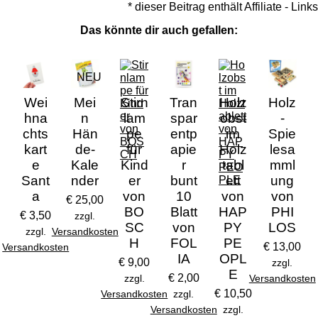
* dieser Beitrag enthält Affiliate - Links
Das könnte dir auch gefallen:
NEU
Wei
Mei
Stirn
Tran
Holz
Holz
hna
n
lam
spar
obst
-
chts
Hän
pe
entp
im
Spie
kart
de-
für
apie
Holz
lesa
e
Kale
Kind
r
tabl
mml
Sant
nder
er
bunt
ett
ung
a
von
10
von
von
€ 25,00
BO
Blatt
HAP
PHI
€ 3,50
zzgl.
SC
von
PY
LOS
zzgl.
Versandkosten
H
FOL
PE
€ 13,00
Versandkosten
IA
OPL
€ 9,00
zzgl.
E
€ 2,00
zzgl.
Versandkosten
€ 10,50
Versandkosten
zzgl.
Versandkosten
zzgl.