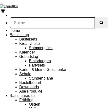
Zum
Hauptinhalt
springen
Home
Bastelshop
Bastelsets
Kreativhefte
Sommerglück
Kalender
Geburtstag
Einladungen
Partysets
Karten & kleine Geschenke
Schule
Stundenpläne
Bastelbedarf
Downloads
Alle Produkte
Bastelparadies
Frühling
Ostern