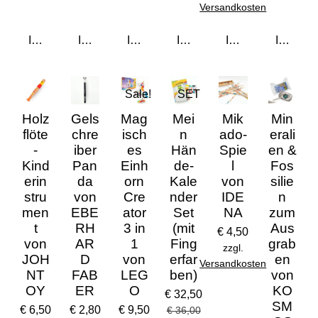
Versandkosten
In den Warenkorb
In den Warenkorb
In den Warenkorb
In den Warenkorb
In den Warenkorb
In den 
Sale!
SET
Holz
Gels
Mag
Mei
Mik
Min
flöte
chre
isch
n
ado-
erali
-
iber
es
Hän
Spie
en &
Kind
Pan
Einh
de-
l
Fos
erin
da
orn
Kale
von
silie
stru
von
Cre
nder
IDE
n
men
EBE
ator
Set
NA
zum
t
RH
3 in
(mit
Aus
€ 4,50
von
AR
1
Fing
grab
zzgl.
JOH
D
von
erfar
en
Versandkosten
NT
FAB
LEG
ben)
von
OY
ER
O
KO
€ 32,50
SM
€ 6,50
€ 2,80
€ 9,50
€ 36,00