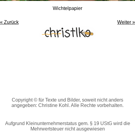
Wichtelpapier
«
Zurück
Weiter
»
I
n
s
t
P
a
i
g
n
r
t
a
e
m
r
Copyright © für Texte und Bilder, soweit nicht anders
angegeben: Christine Kohl. Alle Rechte vorbehalten.
e
s
t
Aufgrund Kleinunternehmerstatus gem. § 19 UStG wird die
Mehrwertsteuer nicht ausgewiesen