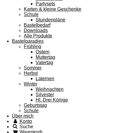
Partysets
Karten & kleine Geschenke
Schule
Stundenpläne
Bastelbedarf
Downloads
Alle Produkte
Bastelparadies
Frühling
Ostern
Muttertag
Vatertag
Sommer
Herbst
Laternen
Winter
Weihnachten
Silvester
Hl. Drei Könige
Geburtstag
Schule
Über mich
Konto
Suche
Warenkorb