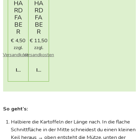
HA
HA
RD
RD
FA
FA
BE
BE
R
R
€ 4,50
€ 11,50
zzgl.
zzgl.
Versandkosten
Versandkosten
IN DEN WARENKORB
IN DEN WARENKORB
So geht’s:
Halbiere die Kartoffeln der Länge nach. In die flache
Schnittfläche in der Mitte schneidest du einen kleinen
Keil heraus­ → oben entsteht die Mütze, unten der