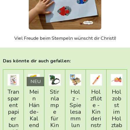
Viel Freude beim Stempeln wünscht dir Christl!
Das könnte dir auch gefallen:
NEU
Tran
Mei
Stir
Hol
Hol
Hol
spar
n
nla
z -
zflöt
zob
ent
Hän
mp
Spie
e -
st
papi
de-
e
lesa
Kin
im
er
Kal
für
mm
deri
Hol
bun
end
Kin
lun
nstr
ztab