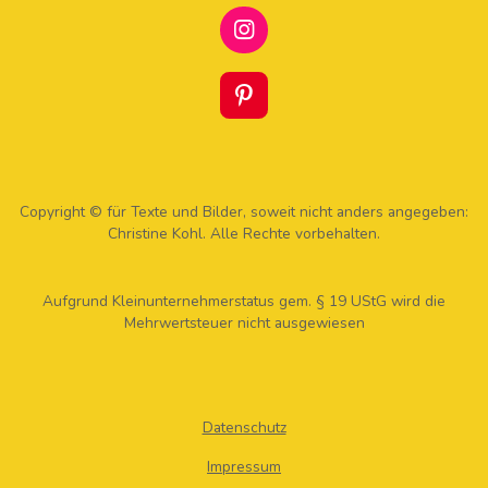
I
N
S
T
P
A
I
G
N
R
T
A
E
M
R
Copyright © für Texte und Bilder, soweit nicht anders angegeben:
E
Christine Kohl. Alle Rechte vorbehalten.
S
T
Aufgrund Kleinunternehmerstatus gem. § 19 UStG wird die
Mehrwertsteuer nicht ausgewiesen
Datenschutz
Impressum