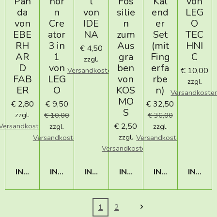
Pan
hor
l
Fos
Kal
von
da
n
von
silie
end
LEG
von
Cre
IDE
n
er
O
EBE
ator
NA
zum
Set
TEC
RH
3 in
Aus
(mit
HNI
€ 4,50
AR
1
gra
Fing
C
zzgl.
D
von
ben
erfa
€ 10,00
Versandkosten
FAB
LEG
von
rbe
zzgl.
ER
O
KOS
n)
Versandkoste
MO
€ 2,80
€ 9,50
€ 32,50
S
zzgl.
€ 10,00
€ 36,00
€ 2,50
Versandkosten
zzgl.
zzgl.
zzgl.
Versandkosten
Versandkosten
Versandkosten
IN DEN WARENKORB
IN DEN WARENKORB
IN DEN WARENKORB
IN DEN WARENKORB
IN DEN WAREN
IN DE
1
2