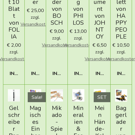
t 10
er
der
g
ume
lett
Blat
von
von
nt
von
€ 25,00
t
BO
PHI
von
HA
zzgl.
von
SCH
LOS
JOH
PPY
Versandkosten
FOL
NT
PEO
€ 9,00
€ 13,00
IA
OY
PLE
zzgl.
zzgl.
€ 2,00
€ 6,50
€ 10,50
Versandkosten
Versandkosten
zzgl.
zzgl.
zzgl.
Versandkosten
Versandkosten
Versandkoste
IN DEN WARENKORB
IN DEN WARENKORB
IN DEN WARENKORB
IN DEN WARENKORB
IN DEN WAREN
IN DE
Sale!
SET
Gel
Mag
Mik
Min
Mei
Bag
schr
isch
ado
eral
n
gerl
eibe
es
-
ien
Hän
ade
r
Ein
Spie
&
de-
r