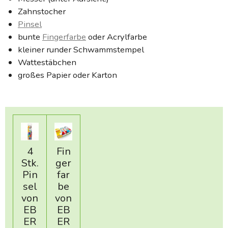
Zahnstocher
Pinsel
bunte
Fingerfarbe
oder Acrylfarbe
kleiner runder Schwammstempel
Wattestäbchen
großes Papier oder Karton
4
Fin
Stk.
ger
Pin
far
sel
be
von
von
EB
EB
ER
ER