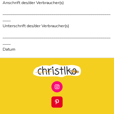
Anschrift des/der Verbraucher(s)
_____________________________________________________
____
Unterschrift des/der Verbraucher(s)
_____________________________________________________
____
Datum
I
N
S
T
P
A
I