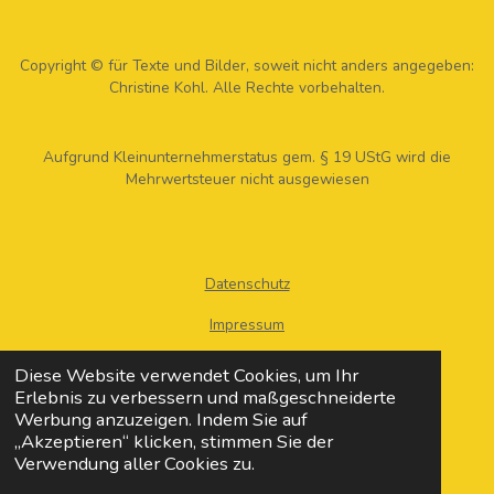
G
N
R
T
A
E
M
R
Copyright © für Texte und Bilder, soweit nicht anders angegeben:
E
Christine Kohl. Alle Rechte vorbehalten.
S
T
Aufgrund Kleinunternehmerstatus gem. § 19 UStG wird die
Mehrwertsteuer nicht ausgewiesen
Datenschutz
Impressum
AGB
Diese Website verwendet Cookies, um Ihr
Erlebnis zu verbessern und maßgeschneiderte
Widerruf
Werbung anzuzeigen. Indem Sie auf
„Akzeptieren“ klicken, stimmen Sie der
Versand
Verwendung aller Cookies zu.
Kontakt