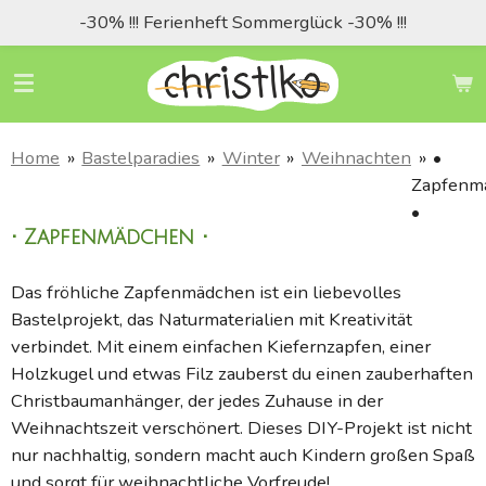
-30% !!! Ferienheft Sommerglück -30% !!!
Zum
Hauptinhalt
springen
Home
»
Bastelparadies
»
Winter
»
Weihnachten
»
•
Zapfenm
•
• Zapfenmädchen •
Das fröhliche Zapfenmädchen ist ein liebevolles
Bastelprojekt, das Naturmaterialien mit Kreativität
verbindet. Mit einem einfachen Kiefernzapfen, einer
Holzkugel und etwas Filz zauberst du einen zauberhaften
Christbaumanhänger, der jedes Zuhause in der
Weihnachtszeit verschönert. Dieses DIY-Projekt ist nicht
nur nachhaltig, sondern macht auch Kindern großen Spaß
und sorgt für weihnachtliche Vorfreude!