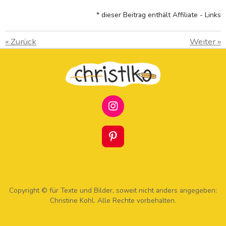
* dieser Beitrag enthält Affiliate - Links
«
Zurück
Weiter
»
I
N
S
T
P
A
I
G
N
R
T
A
E
M
R
Copyright © für Texte und Bilder, soweit nicht anders angegeben:
E
Christine Kohl. Alle Rechte vorbehalten.
S
T