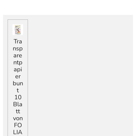
Tra
nsp
are
ntp
api
er
bun
t
10
Bla
tt
von
FO
LIA