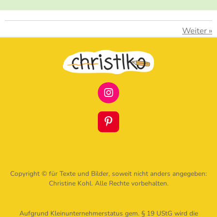
Weiter
»
I
N
S
T
P
A
I
G
N
R
T
A
E
M
R
Copyright © für Texte und Bilder, soweit nicht anders angegeben:
E
Christine Kohl. Alle Rechte vorbehalten.
S
T
Aufgrund Kleinunternehmerstatus gem. § 19 UStG wird die