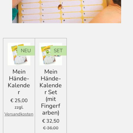
NEU
SET
Mein
Mein
Hände-
Hände-
Kalende
Kalende
r
r Set
(mit
€ 25,00
Fingerf
zzgl.
arben)
Versandkosten
€ 32,50
€ 36,00