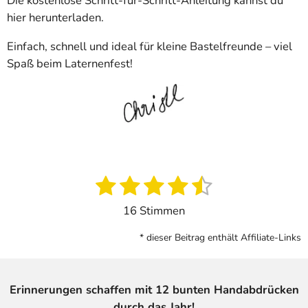
Die kostenlose Schritt-für-Schritt-Anleitung kannst du
hier herunterladen.
Einfach, schnell und ideal für kleine Bastelfreunde – viel
Spaß beim Laternenfest!
1
2
3
4
5
B
B
e
e
S
S
S
S
S
16 Stimmen
w
w
t
t
t
t
t
e
e
* dieser Beitrag enthält Affiliate-Links
e
e
e
e
e
r
r
t
r
r
r
r
r
t
u
u
n
n
n
n
n
Erinnerungen schaffen mit 12 bunten Handabdrücken
n
n
durch das Jahr!