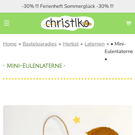
-30% !!! Ferienheft Sommerglück -30% !!!
Zum
Hauptinhalt
springen
Home
»
Bastelparadies
»
Herbst
»
Laternen
»
• Mini-
Eulenlaterne
•
• Mini-Eulenlaterne •