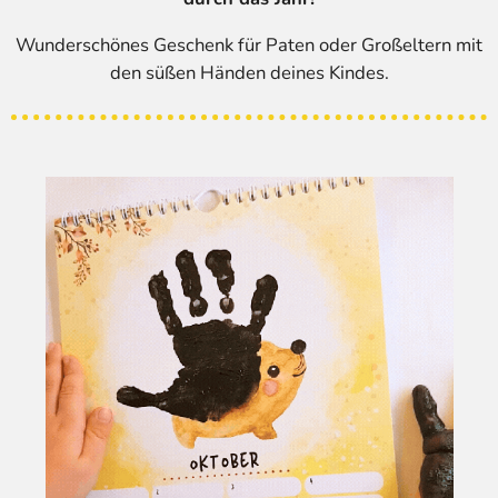
g
e
e
e
e
g
a
Wunderschönes Geschenk für Paten oder Großeltern mit
:
b
den süßen Händen deines Kindes.
4
s
.
e
n
5
d
S
e
t
n
e
r
n
e