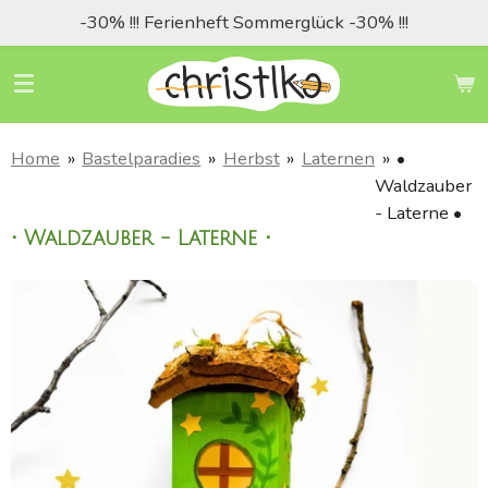
-30% !!! Ferienheft Sommerglück -30% !!!
Zum
Hauptinhalt
springen
Home
»
Bastelparadies
»
Herbst
»
Laternen
»
•
Waldzauber
- Laterne •
• Waldzauber - Laterne •