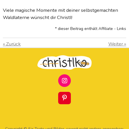
Viele magische Momente mit deiner selbstgemachten
Waldlaterne wünscht dir Christl!
* dieser Beitrag enthält Affiliate - Links
«
Zurück
Weiter
»
I
N
S
T
P
A
I
G
N
R
T
A
E
Copyright © für Texte und Bilder, soweit nicht anders angegeben: