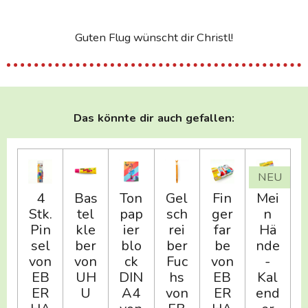
Guten Flug wünscht dir Christl!
Das könnte dir auch gefallen:
NEU
4
Bas
Ton
Gel
Fin
Mei
Stk.
tel
pap
sch
ger
n
Pin
kle
ier
rei
far
Hä
sel
ber
blo
ber
be
nde
von
von
ck
Fuc
von
-
EB
UH
DIN
hs
EB
Kal
ER
U
A4
von
ER
end