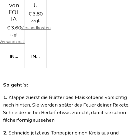
von
U
FOL
€ 3,80
IA
zzgl.
€ 3,60
Versandkosten
zzgl.
Versandkosten
IN DEN WARENKORB
IN DEN WARENKORB
So geht`s:
1.
Klappe zuerst die Blätter des Maiskolbens vorsichtig
nach hinten. Sie werden später das Feuer deiner Rakete.
Schneide sie bei Bedarf etwas zurecht, damit sie schön
fächerförmig aussehen.
2.
Schneide jetzt aus Tonpapier einen Kreis aus und