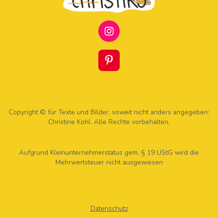
I
N
S
T
P
A
I
G
N
R
T
A
E
M
R
Copyright © für Texte und Bilder, soweit nicht anders angegeben:
E
Christine Kohl. Alle Rechte vorbehalten.
S
T
Aufgrund Kleinunternehmerstatus gem. § 19 UStG wird die
Mehrwertsteuer nicht ausgewiesen
Datenschutz