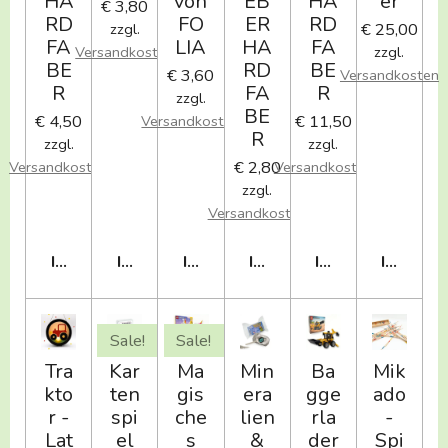
HA
von
EB
HA
er
€ 3,80
RD
FO
ER
RD
€ 25,00
zzgl.
FA
LIA
HA
FA
Versandkosten
zzgl.
BE
RD
BE
€ 3,60
Versandkosten
R
FA
R
zzgl.
BE
€ 4,50
€ 11,50
Versandkosten
R
zzgl.
zzgl.
€ 2,80
Versandkosten
Versandkosten
zzgl.
Versandkosten
IN DEN WARENKORB
IN DEN WARENKORB
IN DEN WARENKORB
IN DEN WARENKORB
IN DEN WAREN
IN DEN
Sale!
Sale!
Tra
Kar
Ma
Min
Ba
Mik
kto
ten
gis
era
gge
ado
r -
spi
che
lien
rla
-
Lat
el
s
&
der
Spi