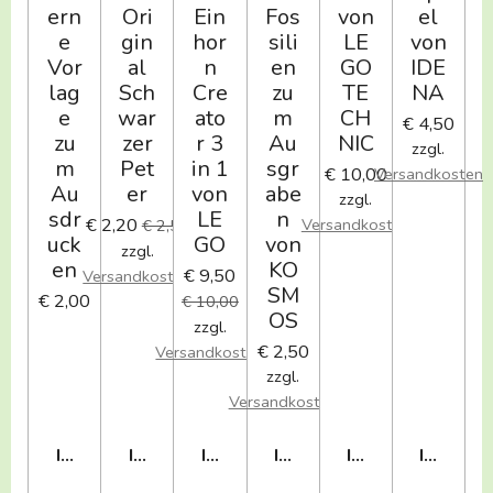
ern
Ori
Ein
Fos
von
el
e
gin
hor
sili
LE
von
Vor
al
n
en
GO
IDE
lag
Sch
Cre
zu
TE
NA
e
war
ato
m
CH
€ 4,50
zu
zer
r 3
Au
NIC
zzgl.
m
Pet
in 1
sgr
€ 10,00
Versandkosten
Au
er
von
abe
zzgl.
sdr
LE
n
€ 2,20
Versandkosten
€ 2,50
uck
GO
von
zzgl.
en
KO
€ 9,50
Versandkosten
SM
€ 2,00
€ 10,00
OS
zzgl.
€ 2,50
Versandkosten
zzgl.
Versandkosten
IN DEN WARENKORB
IN DEN WARENKORB
IN DEN WARENKORB
IN DEN WARENKORB
IN DEN WAREN
IN DEN