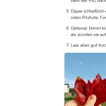
sieht der Pilz noch
Dippe schließlich 
roten Pilzhüte. F
Optional: Nimm kl
als würden sie au
Lass alles gut tro