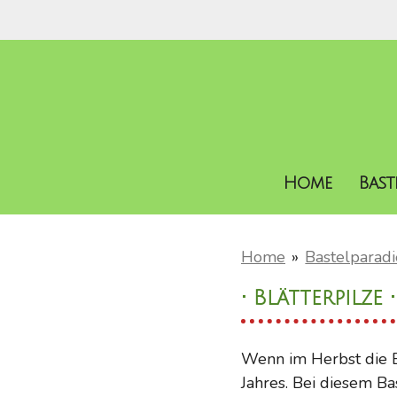
Zum
Hauptinhalt
springen
Home
Bas
Home
»
Bastelparadi
• Blätterpilze •
Wenn im Herbst die Bl
Jahres. Bei diesem Ba