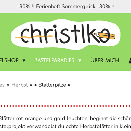
-30% !!! Ferienheft Sommerglück -30% !!!
telshop
Bastelparadies
Über mich
es
»
Herbst
»
• Blätterpilze •
ätter rot, orange und gold leuchten, beginnt die schön
stelprojekt verwandelst du echte Herbstblätter in klein