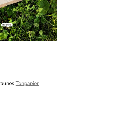
raunes
Tonpapier