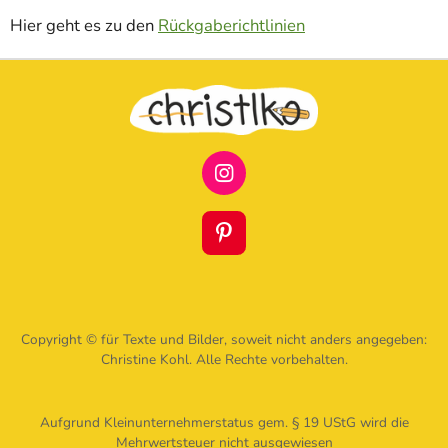
Hier geht es zu den
Rückgaberichtlinien
I
N
S
T
P
A
I
G
N
R
T
A
E
M
R
Copyright © für Texte und Bilder, soweit nicht anders angegeben:
E
Christine Kohl. Alle Rechte vorbehalten.
S
T
Aufgrund Kleinunternehmerstatus gem. § 19 UStG wird die
Mehrwertsteuer nicht ausgewiesen