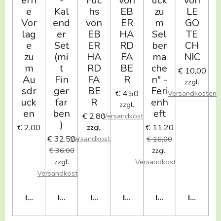
ern
-
Fuc
von
ück
von
e
Kal
hs
EB
zu
LE
Vor
end
von
ER
m
GO
lag
er
EB
HA
Sel
TE
e
Set
ER
RD
ber
CH
zu
(mi
HA
FA
ma
NIC
m
t
RD
BE
che
€ 10,00
Au
Fin
FA
R
n" -
zzgl.
sdr
ger
BE
Feri
€ 4,50
Versandkosten
uck
far
R
enh
zzgl.
en
ben
eft
€ 2,80
Versandkosten
)
€ 2,00
€ 11,20
zzgl.
€ 32,50
Versandkosten
€ 16,00
€ 36,00
zzgl.
zzgl.
Versandkosten
Versandkosten
IN DEN WARENKORB
IN DEN WARENKORB
IN DEN WARENKORB
IN DEN WARENKORB
IN DEN WAREN
IN DEN