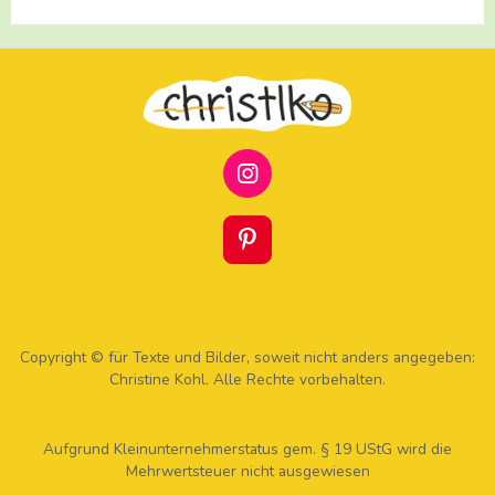
I
N
S
T
P
A
I
G
N
R
T
A
E
M
R
Copyright © für Texte und Bilder, soweit nicht anders angegeben:
E
Christine Kohl. Alle Rechte vorbehalten.
S
T
Aufgrund Kleinunternehmerstatus gem. § 19 UStG wird die
Mehrwertsteuer nicht ausgewiesen