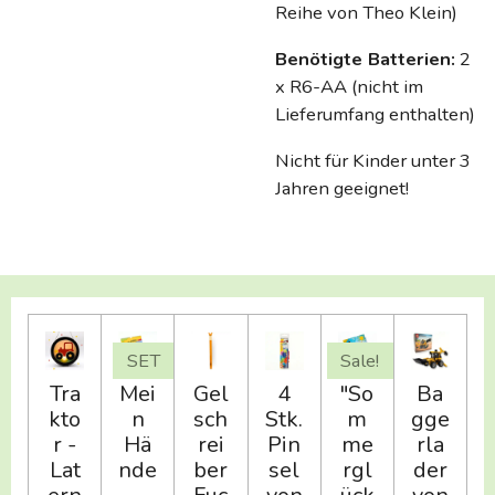
Reihe von Theo Klein)
Benötigte Batterien:
2
x R6-AA (nicht im
Lieferumfang enthalten)
Nicht für Kinder unter 3
Jahren geeignet!
SET
Sale!
Tra
Mei
Gel
4
"So
Ba
kto
n
sch
Stk.
m
gge
r -
Hä
rei
Pin
me
rla
Lat
nde
ber
sel
rgl
der