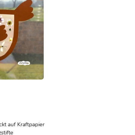
ckt auf
Kraftpapier
zstifte