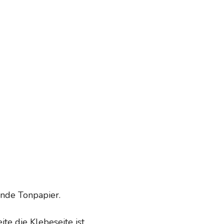
ende Tonpapier.
te die Klebeseite ist.