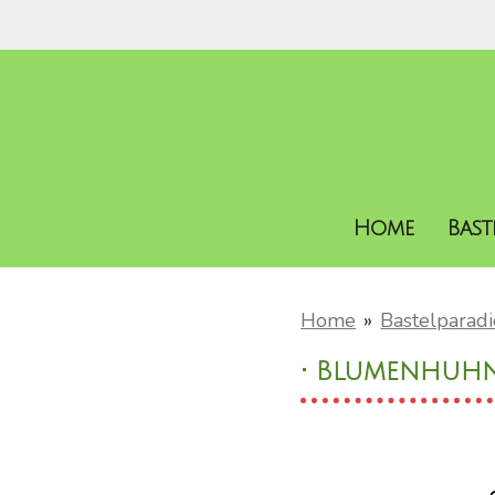
Zum
Hauptinhalt
springen
Home
Bas
Home
»
Bastelparadi
• Blumenhuhn