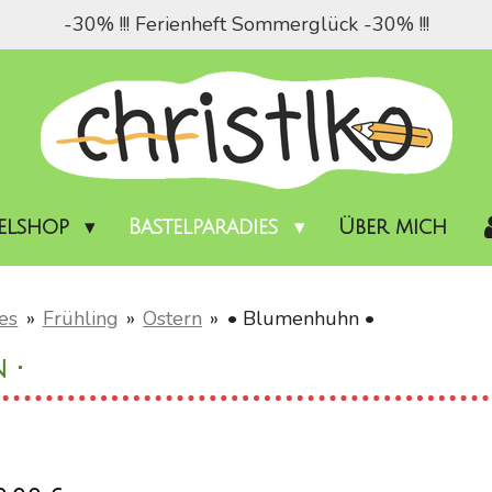
-30% !!! Ferienheft Sommerglück -30% !!!
telshop
Bastelparadies
Über mich
es
»
Frühling
»
Ostern
»
• Blumenhuhn •
 •