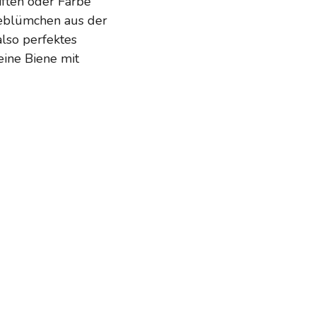
tiften oder Farbe
seblümchen aus der
lso perfektes
eine Biene mit