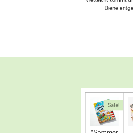
Biene entge
Sale!
"Sommer