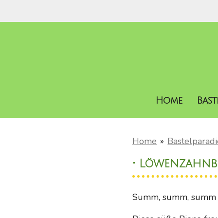
Zum
Hauptinhalt
springen
Home
Bas
Home
»
Bastelparadi
• Löwenzahnbi
Summ, summ, summ – 