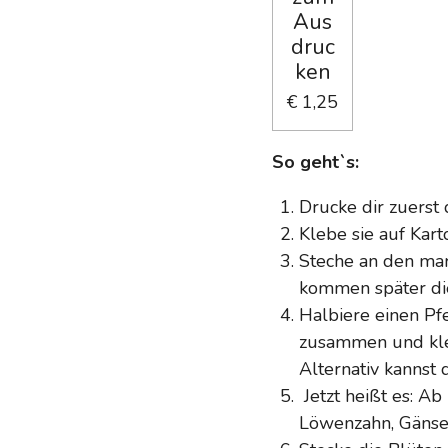
Aus
druc
ken
€ 1,25
So geht`s:
Drucke dir zuerst 
Klebe sie auf Kart
Steche an den mar
kommen später die
Halbiere einen Pf
zusammen und kleb
Alternativ kannst
Jetzt heißt es: A
Löwenzahn, Gänse