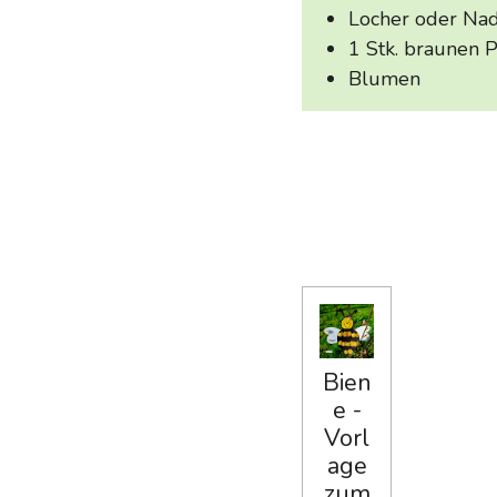
Locher
oder Nade
1 Stk. braunen
P
Blumen
Bien
e -
Vorl
age
zum