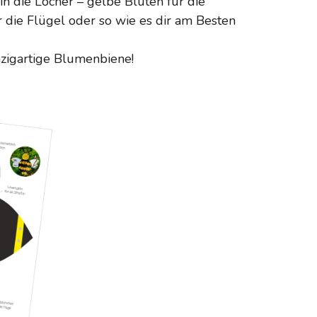
in die Löcher – gelbe Blüten für die
r die Flügel oder so wie es dir am Besten
inzigartige Blumenbiene!