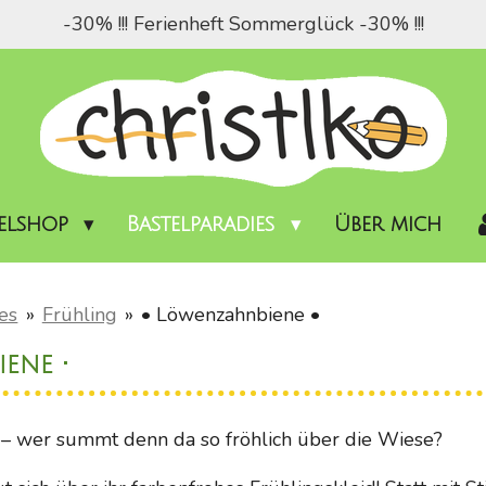
-30% !!! Ferienheft Sommerglück -30% !!!
telshop
Bastelparadies
Über mich
es
»
Frühling
»
• Löwenzahnbiene •
ene •
wer summt denn da so fröhlich über die Wiese?