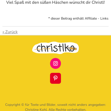
Viel Spaß mit den süßen Häschen wünscht dir Christl!
* dieser Beitrag enthält Affiliate - Links
«
Zurück
I
N
S
T
P
A
I
G
N
R
T
A
E
M
R
Copyright © für Texte und Bilder, soweit nicht anders angegeben:
E
Christine Kohl. Alle Rechte vorbehalten.